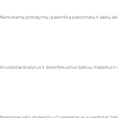
Nemokamą pristatymą į pasirinktą paštomatą ir žaislų d
Kruopščiai išvalytus ir dezinfekuotus žaislus, maišelius i
Neimame jokio mokesčio už pamestas ar sugadintas žaislo d