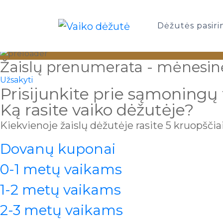
Dėžutės pasiri
Žaislų prenumerata - mėnesinė
Užsakyti
Prisijunkite prie sąmoning
Ką rasite vaiko dėžutėje?
Kiekvienoje žaislų dėžutėje rasite 5 kruopščiai
Dovanų kuponai
0-1 metų vaikams
1-2 metų vaikams
2-3 metų vaikams