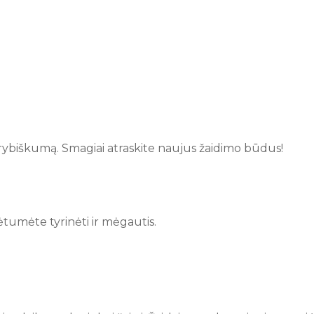
kūrybiškumą. Smagiai atraskite naujus žaidimo būdus!
ėtumėte tyrinėti ir mėgautis.