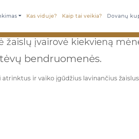
nkimas
Kas viduje?
Kaip tai veikia?
Dovanų ku
 žaislų įvairovė kiekvieną mėn
ų tėvų bendruomenės.
 atrinktus ir vaiko įgūdžius lavinančius žaislus