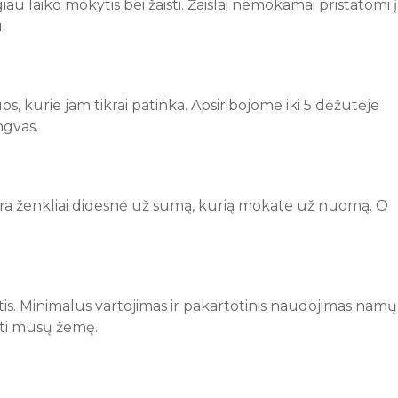
u laiko mokytis bei žaisti. Žaislai nemokamai pristatomi į
.
tuos, kurie jam tikrai patinka. Apsiribojome iki 5 dėžutėje
ngvas.
 yra ženkliai didesnė už sumą, kurią mokate už nuomą. O
stis. Minimalus vartojimas ir pakartotinis naudojimas namų
goti mūsų žemę.