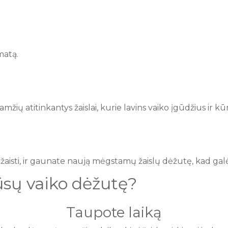
matą.
mžių atitinkantys žaislai, kurie lavins vaiko įgūdžius ir 
ė žaisti, ir gaunate naują mėgstamų žaislų dėžutę, kad gal
ūsų vaiko dėžutę?
Taupote laiką