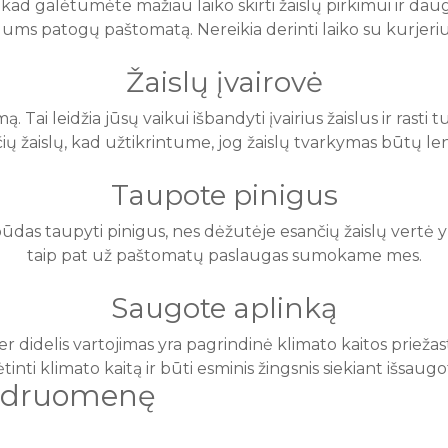
d galėtumėte mažiau laiko skirti žaislų pirkimui ir daugia
Jums patogų paštomatą. Nereikia derinti laiko su kurjeriu
Žaislų įvairovė
Tai leidžia jūsų vaikui išbandyti įvairius žaislus ir rasti 
ių žaislų, kad užtikrintume, jog žaislų tvarkymas būtų le
Taupote pinigus
 būdas taupyti pinigus, nes dėžutėje esančių žaislų vertė
taip pat už paštomatų paslaugas sumokame mes.
Saugote aplinką
per didelis vartojimas yra pagrindinė klimato kaitos prieža
ėtinti klimato kaitą ir būti esminis žingsnis siekiant išsau
endruomenę