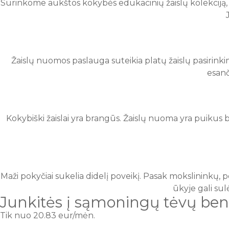
Surinkome aukštos kokybės edukacinių žaislų kolekciją, ka
Žaislų nuomos paslauga suteikia platų žaislų pasirinkimą. 
esanč
Kokybiški žaislai yra brangūs. Žaislų nuoma yra puikus
Maži pokyčiai sukelia didelį poveikį. Pasak mokslininkų, 
ūkyje gali sul
Junkitės į sąmoningų tėvų b
Tik nuo 20.83 eur/mėn.