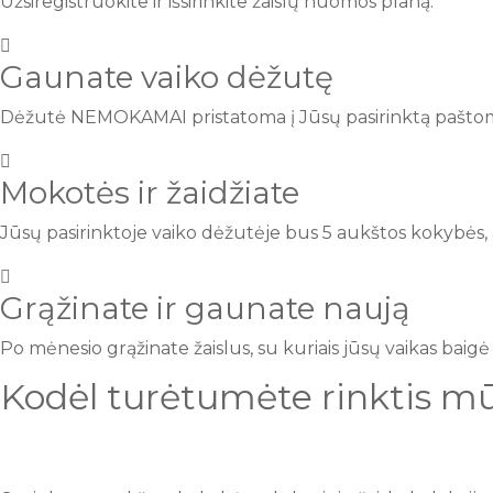
Užsiregistruokite ir išsirinkite žaislų nuomos planą.
Gaunate vaiko dėžutę
Dėžutė NEMOKAMAI pristatoma į Jūsų pasirinktą pašto
Mokotės ir žaidžiate
Jūsų pasirinktoje vaiko dėžutėje bus 5 aukštos kokybės, a
Grąžinate ir gaunate naują
Po mėnesio grąžinate žaislus, su kuriais jūsų vaikas baig
Kodėl turėtumėte rinktis m