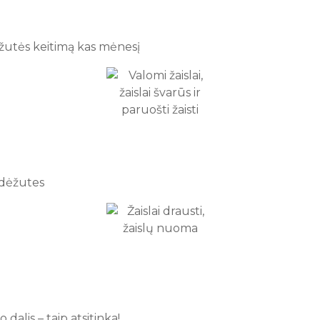
ėžutės keitimą kas mėnesį
r dėžutes
alis – taip atsitinka!