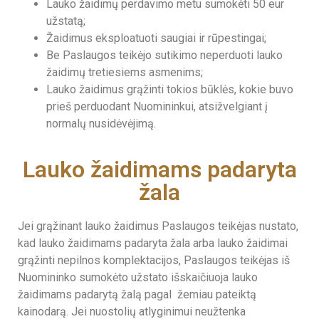
Lauko žaidimų perdavimo metu sumokėti 50 eur
užstatą;
Žaidimus eksploatuoti saugiai ir rūpestingai;
Be Paslaugos teikėjo sutikimo neperduoti lauko
žaidimų tretiesiems asmenims;
Lauko žaidimus grąžinti tokios būklės, kokie buvo
prieš perduodant Nuomininkui, atsižvelgiant į
normalų nusidėvėjimą.
Lauko žaidimams padaryta
žala
Jei grąžinant lauko žaidimus Paslaugos teikėjas nustato,
kad lauko žaidimams padaryta žala arba lauko žaidimai
grąžinti nepilnos komplektacijos, Paslaugos teikėjas iš
Nuomininko sumokėto užstato išskaičiuoja lauko
žaidimams padarytą žalą pagal žemiau pateiktą
kainodarą. Jei nuostolių atlyginimui neužtenka