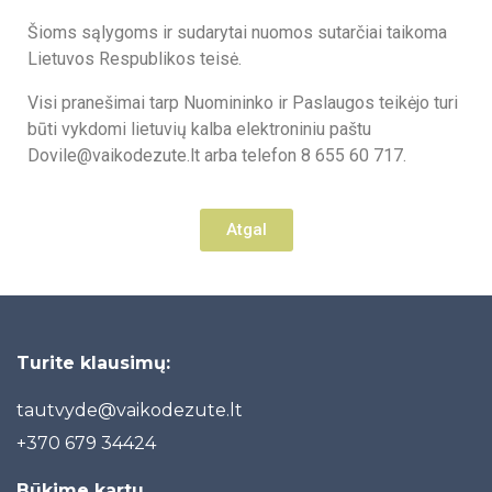
Šioms sąlygoms ir sudarytai nuomos sutarčiai taikoma
Lietuvos Respublikos teisė.
Visi pranešimai tarp Nuomininko ir Paslaugos teikėjo turi
būti vykdomi lietuvių kalba elektroniniu paštu
Dovile@vaikodezute.lt arba telefon 8 655 60 717.
Atgal
Turite klausimų:
tautvyde@vaikodezute.lt
+370 6
79 34424
Būkime kartu