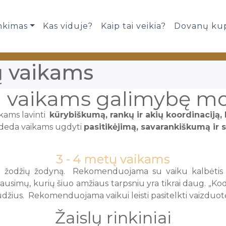
nkimas
Kas viduje?
Kaip tai veikia?
Dovanų ku
ų vaikams
ia vaikams galimybę mo
ikams lavinti
kūrybiškumą, rankų ir akių koordinaciją,
padeda vaikams ugdyti
pasitikėjimą, savarankiškumą ir s
3 - 4 metų vaikams
 žodžių žodyną. Rekomenduojama su vaiku kalbėtis ilge
ausimų, kurių šiuo amžiaus tarpsniu yra tikrai daug. „Kod
ūdžius. Rekomenduojama vaikui leisti pasitelkti vaizduotę 
Žaislų rinkiniai