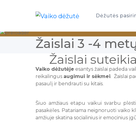
Dėžutės pasiri
Žaislai 3 -4 met
Žaislai suteik
Vaiko dėžutėje
esantys žaislai padeda va
reikalingus
augimui ir sėkmei
. Žaislai 
pasaulį ir bendrauti su kitais.
Šiuo amžiaus etapu vaikui svarbu plėsti
pasakėles. Patariama neignoruoti vaiko kl
amžiuje skatina socialinius ir emocinius įg