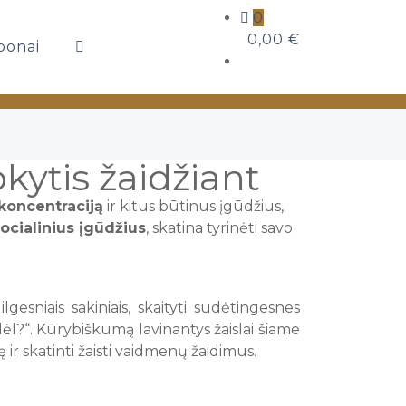
0
0,00
€
ponai
kytis žaidžiant
 koncentraciją
ir kitus būtinus įgūdžius,
ocialinius įgūdžius
, skatina tyrinėti savo
sniais sakiniais, skaityti sudėtingesnes
ėl?“. Kūrybiškumą lavinantys žaislai šiame
ir skatinti žaisti vaidmenų žaidimus.