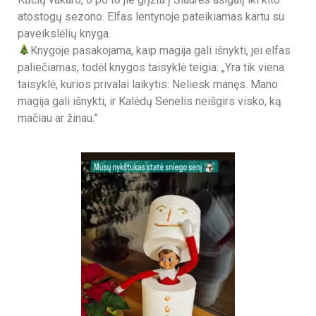
atostogų sezono. Elfas lentynoje pateikiamas kartu su
paveikslėlių knyga.
Knygoje pasakojama, kaip magija gali išnykti, jei elfas
paliečiamas, todėl knygos taisyklė teigia: „Yra tik viena
taisyklė, kurios privalai laikytis: Neliesk manęs. Mano
magija gali išnykti, ir Kalėdų Senelis neišgirs visko, ką
mačiau ar žinau.”