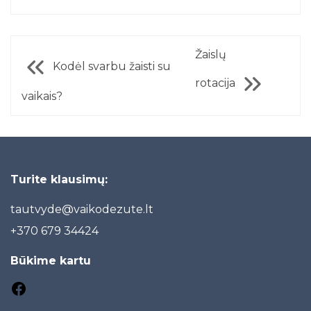
Žaislų
Kodėl svarbu žaisti su
rotacija
vaikais?
Turite klausimų:
tautvyde@vaikodezute.lt
+370 6
79 34424
Būkime kartu