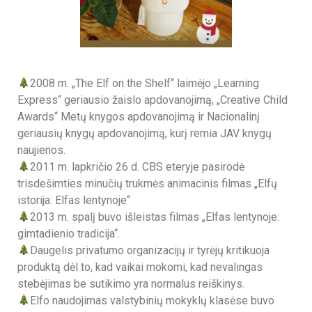
2008 m. „The Elf on the Shelf“ laimėjo „Learning
Express“ geriausio žaislo apdovanojimą, „Creative Child
Awards“ Metų knygos apdovanojimą ir Nacionalinį
geriausių knygų apdovanojimą, kurį remia JAV knygų
naujienos.
2011 m. lapkričio 26 d. CBS eteryje pasirodė
trisdešimties minučių trukmės animacinis filmas „Elfų
istorija: Elfas lentynoje“
2013 m. spalį buvo išleistas filmas „Elfas lentynoje:
gimtadienio tradicija“.
Daugelis privatumo organizacijų ir tyrėjų kritikuoja
produktą dėl to, kad vaikai mokomi, kad nevalingas
stebėjimas be sutikimo yra normalus reiškinys.
Elfo naudojimas valstybinių mokyklų klasėse buvo