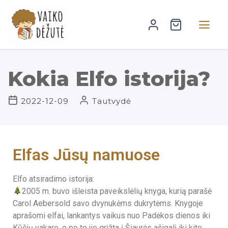
Kokia Elfo istorija?
2022-12-09
Tautvydė
Elfas Jūsų namuose
Elfo atsiradimo istorija:
2005 m. buvo išleista paveikslėlių knyga, kurią parašė
Carol Aebersold savo dvynukėms dukrytėms. Knygoje
aprašomi elfai, lankantys vaikus nuo Padėkos dienos iki
Kūčių vakaro, o po to jie grįžta į Šiaurės ašigalį iki kito