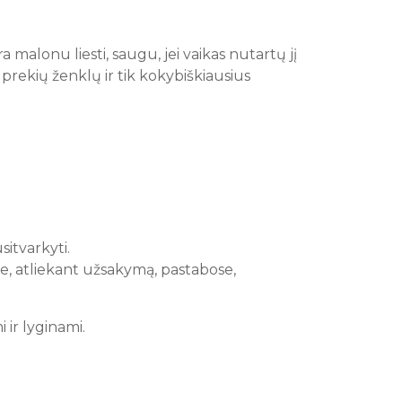
 malonu liesti, saugu, jei vaikas nutartų jį
 prekių ženklų ir tik kokybiškiausius
sitvarkyti.
e, atliekant užsakymą, pastabose,
i ir lyginami.