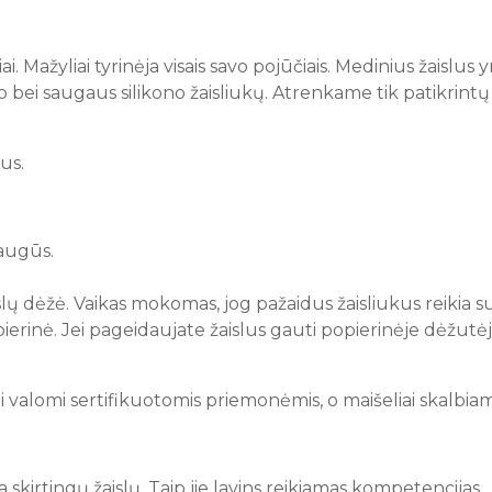
ažyliai tyrinėja visais savo pojūčiais. Medinius žaislus yra
o bei saugaus silikono žaisliukų. Atrenkame tik patikrintų
ius.
saugūs.
ų dėžė. Vaikas mokomas, jog pažaidus žaisliukus reikia su
rinė. Jei pageidaujate žaislus gauti popierinėje dėžutėj
islai valomi sertifikuotomis priemonėmis, o maišeliai skalbiam
a skirtingų žaislų. Taip jie lavins reikiamas kompetencijas.