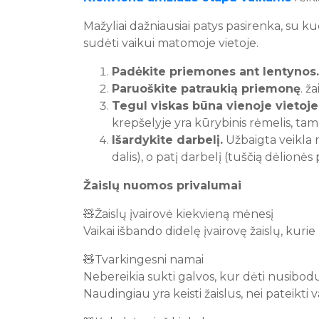
Mažyliai dažniausiai patys pasirenka, su k
sudėti vaikui matomoje vietoje.
Padėkite priemones ant lentynos
Paruoškite patraukią priemonę
. ž
Tegul viskas būna vienoje vietoje
krepšelyje yra kūrybinis rėmelis, tame
Išardykite darbelį.
Užbaigta veikla m
dalis), o patį darbelį (tuščią dėlionės
Žaislų nuomos privalumai
🧸Žaislų įvairovė kiekvieną mėnesį
Vaikai išbando didelę įvairovę žaislų, kurie
🧸Tvarkingesni namai
Nebereikia sukti galvos, kur dėti nusibodus
Naudingiau yra keisti žaislus, nei pateikti