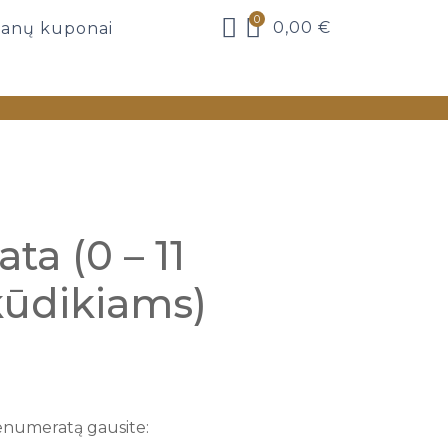
0
0,00
€
anų kuponai
a (0 – 11
ūdikiams)
numeratą gausite: