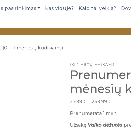
s pasirinkimas
Kas viduje?
Kaip tai veikia?
Dov
(0 – 11 mėnesių kūdikiams)
IKI 1 METŲ VAIKAMS
Prenumerat
mėnesių k
27,99
€
–
249,99
€
Prenumerata 1 mėn.
Užsakę
Vaiko dėžutės
pre