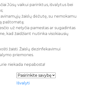
čiai Jūsų vaikui parinktus, išvalytus bei
s;
 lavinamųjų žaislų dėžutę, su nemokamu
tą paštomatą;
sčio už netyčia pamestas ar sugadintas
me, kad žaidžiant nutinka visokiausių
ruošti žaisti. Žaislų dezinfekavimui
valymo priemones.
kurie niekada nepabosta!
Išvalyti