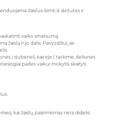
nduojama žaislus išimti iš dėžutės ir
i paskatinti vaiko smalsumą.
aislą ir jo dalis. Pavyzdžiui, jei
lis.
nes į dubenėlį kairėje ( tarkime, dėlionės
etiesiogiai padės vaikui mokytis skaityti.
ius.
sį, kai žaislų pasirinkimas nėra didelis.