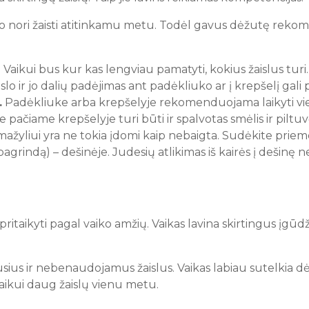
uo nori žaisti atitinkamu metu. Todėl gavus dėžutę rekome
.
Vaikui bus kur kas lengviau pamatyti, kokius žaislus turi.
aislo ir jo dalių padėjimas ant padėkliuko ar į krepšelį gal
.
Padėkliuke arba krepšelyje rekomenduojama laikyti vieną ž
 pačiame krepšelyje turi būti ir spalvotas smėlis ir piltuvė
ažyliui yra ne tokia įdomi kaip nebaigta. Sudėkite priemo
 pagrindą) – dešinėje. Judesių atlikimas iš kairės į dešinę n
 pritaikyti pagal vaiko amžių. Vaikas lavina skirtingus įgūdž
ius ir nebenaudojamus žaislus. Vaikas labiau sutelkia dėme
 vaikui daug žaislų vienu metu.