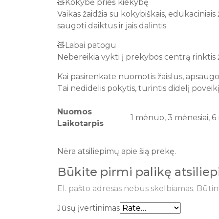
🧸Kokybė prieš kiekybę
Vaikas žaidžia su kokybiškais, edukaciniais
saugoti daiktus ir jais dalintis.
🧸Labai patogu
Nebereikia vykti į prekybos centrą rinktis žai
Kai pasirenkate nuomotis žaislus, apsaug
Tai nedidelis pokytis, turintis didelį poveikį
Nuomos
1 mėnuo, 3 mėnesiai, 6 
Laikotarpis
Nėra atsiliepimų apie šią prekę.
Būkite pirmi palikę atsili
El. pašto adresas nebus skelbiamas.
Būtin
Jūsų įvertinimas