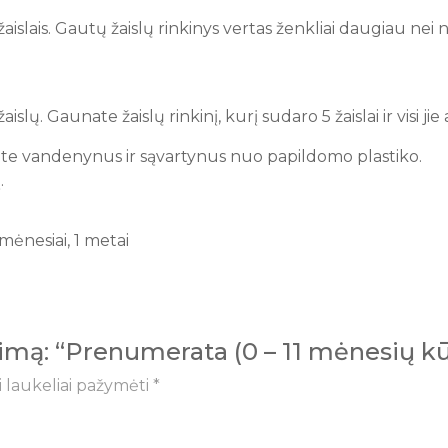
 žaislais. Gautų žaislų rinkinys vertas ženkliai daugiau ne
slų. Gaunate žaislų rinkinį, kurį sudaro 5 žaislai ir visi jie
ote vandenynus ir sąvartynus nuo papildomo plastiko.
.
mėnesiai, 1 metai
epimą: “Prenumerata (0 – 11 mėnesių k
i laukeliai pažymėti
*