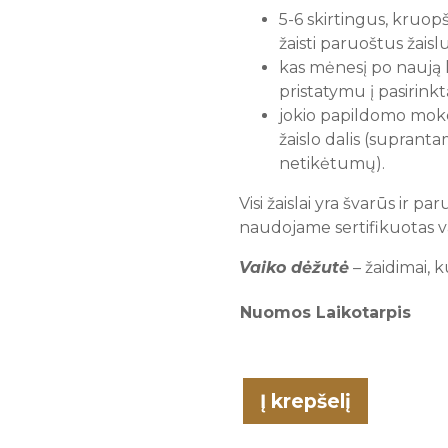
5-6 skirtingus, kruopš
žaisti paruoštus žaislu
kas mėnesį po naują
pristatymu į pasirink
jokio papildomo moke
žaislo dalis (supranta
netikėtumų).
Visi žaislai yra švarūs ir pa
naudojame sertifikuotas 
Vaiko dėžutė
– žaidimai, 
Nuomos Laikotarpis
Į krepšelį
produkto
kiekis: