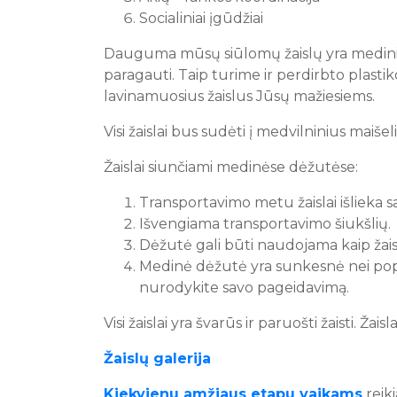
Socialiniai įgūdžiai
Dauguma mūsų siūlomų žaislų yra mediniai. M
paragauti. Taip turime ir perdirbto plastik
lavinamuosius žaislus Jūsų mažiesiems.
Visi žaislai bus sudėti į medvilninius maišel
Žaislai siunčiami medinėse dėžutėse:
Transportavimo metu žaislai išlieka 
Išvengiama transportavimo šiukšlių.
Dėžutė gali būti naudojama kaip žaisl
Medinė dėžutė yra sunkesnė nei popie
nurodykite savo pageidavimą.
Visi žaislai yra švarūs ir paruošti žaisti. Ža
Žaislų galerija
Kiekvienu amžiaus etapu vaikams
reiki