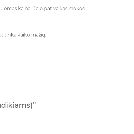
i nuomos kaina. Taip pat vaikas mokosi
 atitinka vaiko mažių.
ūdikiams)”