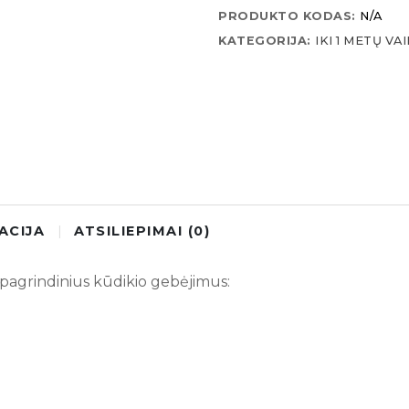
Prenumerata
PRODUKTO KODAS:
N/A
(0
KATEGORIJA:
IKI 1 METŲ VA
-
11
mėnesių
kūdikiams)
ACIJA
ATSILIEPIMAI (0)
ų pagrindinius kūdikio gebėjimus: