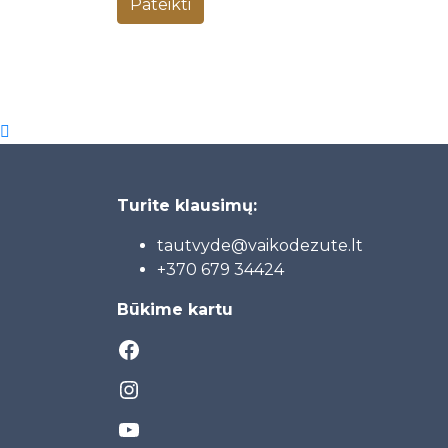
Turite klausimų:
tautvyde@vaikodezute.lt
+370 6
79 34424
Būkime kartu
Facebook
Instagram
YouTube