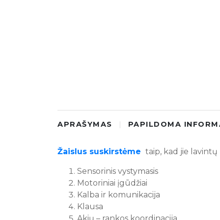
APRAŠYMAS
PAPILDOMA INFORM
Žaislus suskirstėme
taip, kad jie lavint
Sensorinis vystymasis
Motoriniai įgūdžiai
Kalba ir komunikacija
Klausa
Akių – rankos koordinacija