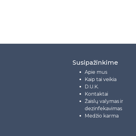
Susipažinkime
Apie mus
Kaip tai veikia
D.U.K.
Kontaktai
Žaislų valymas ir
dezinfekavimas
Medžio karma