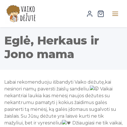
Eglė, Herkaus ir
Jono mama
Labai rekomenduoju išbandyti Vaiko dėžutę,kai
nesinori namų paversti žaislų sandeliu.
Vaikai
nekantriai laukia kas mėnėsį naujos dėžutės su
nekantrumu pamatyti į kokius žaidimus galės
pasinerti tą mėnėsį, ką galės įdomaus sugalvoti su
žaislais. Su Jūsų dėžute yra laisvė kurti ne tik
mažyliui, bet ir vyresnėliui
Džiaugiasi ne tik vaikai,