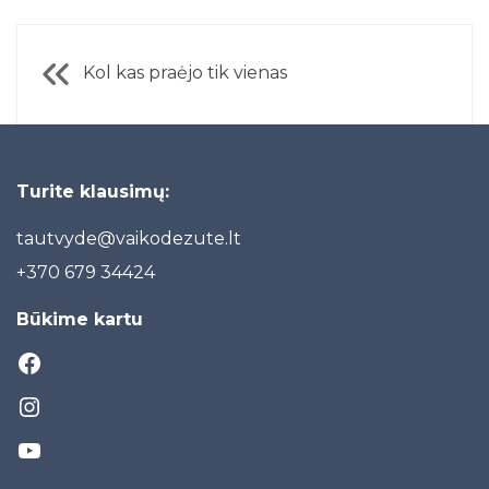
Navigacija
Kol kas praėjo tik vienas
tarp
įrašų
Turite klausimų:
tautvyde@vaikodezute.lt
+370 6
79 34424
Būkime kartu
Facebook
Instagram
YouTube