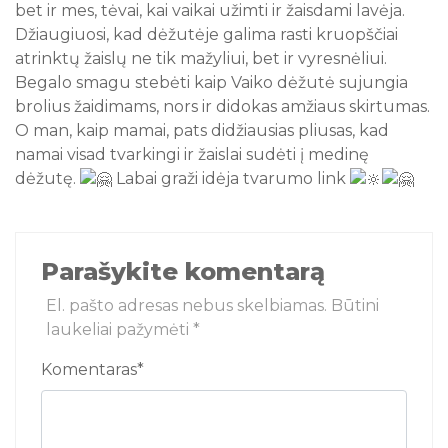
bet ir mes, tėvai, kai vaikai užimti ir žaisdami lavėja.
Džiaugiuosi, kad dėžutėje galima rasti kruopščiai
atrinktų žaislų ne tik mažyliui, bet ir vyresnėliui.
Begalo smagu stebėti kaip Vaiko dėžutė sujungia
brolius žaidimams, nors ir didokas amžiaus skirtumas.
O man, kaip mamai, pats didžiausias pliusas, kad
namai visad tvarkingi ir žaislai sudėti į medinę
dėžutę.
Labai graži idėja tvarumo link
Parašykite komentarą
El. pašto adresas nebus skelbiamas.
Būtini
laukeliai pažymėti
*
Komentaras
*